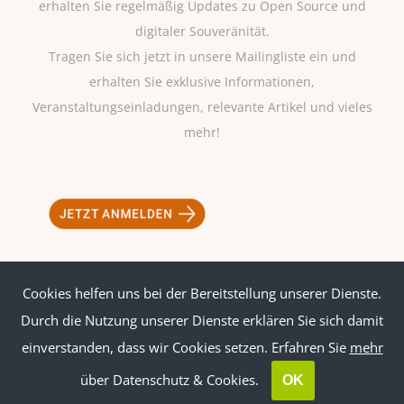
erhalten Sie regelmäßig Updates zu Open Source und
digitaler Souveränität.
Tragen Sie sich jetzt in unsere Mailingliste ein und
erhalten Sie exklusive Informationen,
Veranstaltungseinladungen, relevante Artikel und vieles
mehr!
Cookies helfen uns bei der Bereitstellung unserer Dienste.
Impressum
|
Datenschutz
Durch die Nutzung unserer Dienste erklären Sie sich damit
einverstanden, dass wir Cookies setzen. Erfahren Sie
mehr
über Datenschutz & Cookies.
OK
© Copyright
2026 | ossbig | All Rights Reserved