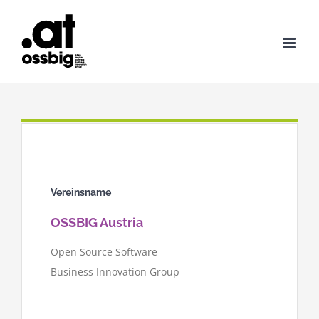
Zum
Inhalt
springen
Vereinsname
OSSBIG Austria
Open Source Software
Business Innovation Group