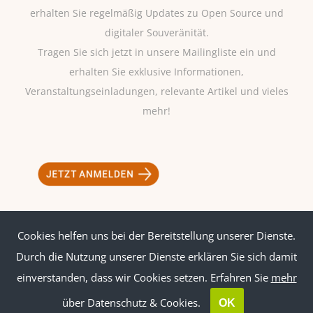
erhalten Sie regelmäßig Updates zu Open Source und
digitaler Souveränität.
Tragen Sie sich jetzt in unsere Mailingliste ein und
erhalten Sie exklusive Informationen,
Veranstaltungseinladungen, relevante Artikel und vieles
mehr!
Cookies helfen uns bei der Bereitstellung unserer Dienste.
Impressum
|
Datenschutz
Durch die Nutzung unserer Dienste erklären Sie sich damit
einverstanden, dass wir Cookies setzen. Erfahren Sie
mehr
über Datenschutz & Cookies.
OK
© Copyright
2026 | ossbig | All Rights Reserved