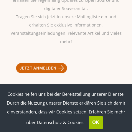
erhalten Sie regelmäßig Updates zu Open Source und
digitaler Souveränität.
Tragen Sie sich jetzt in unsere Mailingliste ein und
erhalten Sie exklusive Informationen,
Veranstaltungseinladungen, relevante Artikel und vieles
mehr!
Cookies helfen uns bei der Bereitstellung unserer Dienste.
Impressum
|
Datenschutz
Durch die Nutzung unserer Dienste erklären Sie sich damit
einverstanden, dass wir Cookies setzen. Erfahren Sie
mehr
über Datenschutz & Cookies.
OK
© Copyright
2026 | ossbig | All Rights Reserved