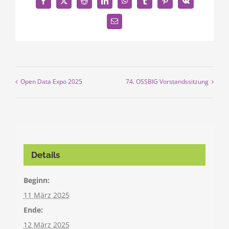
Facebook
X
Reddit
LinkedIn
WhatsApp
Tumblr
Pinterest
Vk
E-
Mail
Open Data Expo 2025
74. OSSBIG Vorstandssitzung
Details
Beginn:
11 März 2025
Ende:
12 März 2025