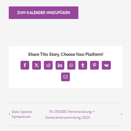
ZUM KALENDER HINZUFÜGEN
Share This Story, Choose Your Platform!
Facebook
X
Reddit
LinkedIn
WhatsApp
Tumblr
Pinterest
Vk
E-
Mail
Data Spaces
74. OSSBIG Vereinssitzung +
Symposium
Generalversammlung 2025