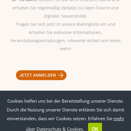
erhalten Sie regelmäßig Updates zu Open Source und
digitaler Souveränität.
Tragen Sie sich jetzt in unsere Mailingliste ein und
erhalten Sie exklusive Informationen,
Veranstaltungseinladungen, relevante Artikel und vieles
mehr!
Cookies helfen uns bei der Bereitstellung unserer Dienste.
Impressum
|
Datenschutz
Durch die Nutzung unserer Dienste erklären Sie sich damit
einverstanden, dass wir Cookies setzen. Erfahren Sie
mehr
über Datenschutz & Cookies.
OK
© Copyright
2026 | ossbig | All Rights Reserved