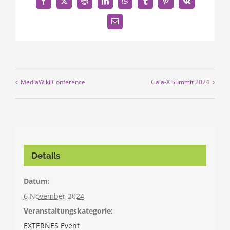
Facebook
X
Reddit
LinkedIn
WhatsApp
Tumblr
Pinterest
Vk
E-
Mail
MediaWiki Conference
Gaia-X Summit 2024
Details
Datum:
6 November 2024
Veranstaltungskategorie:
EXTERNES Event