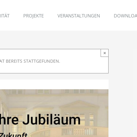
ITÄT
PROJEKTE
VERANSTALTUNGEN
DOWNLOA
×
AT BEREITS STATTGEFUNDEN.