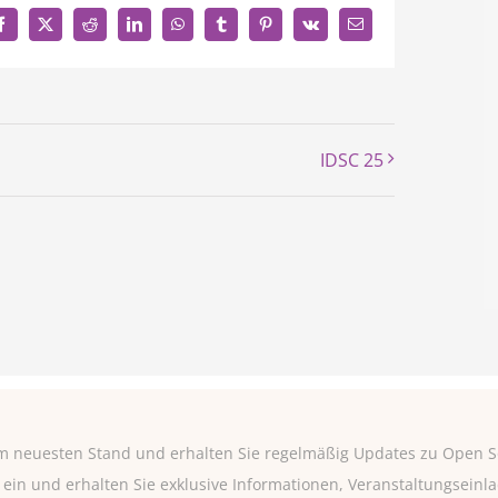
Facebook
X
Reddit
LinkedIn
WhatsApp
Tumblr
Pinterest
Vk
E-
Mail
IDSC 25
m neuesten Stand und erhalten Sie regelmäßig Updates zu Open So
te ein und erhalten Sie exklusive Informationen, Veranstaltungseinl